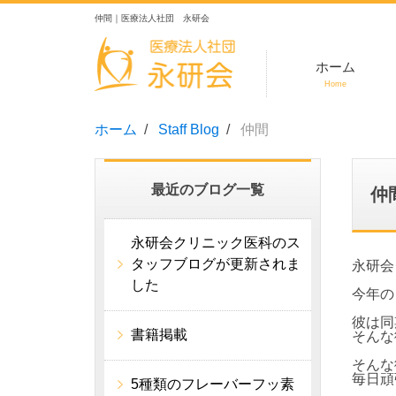
仲間｜医療法人社団 永研会
ホーム
Home
ホーム
Staff Blog
仲間
最近のブログ一覧
仲
永研会クリニック医科のス
タッフブログが更新されま
永研会
した
今年の
彼は同
書籍掲載
そんな
そんな
毎日頑
5種類のフレーバーフッ素