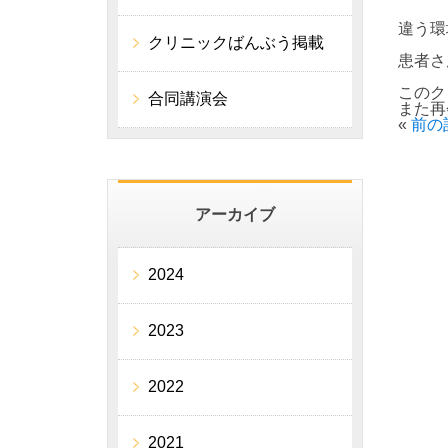
違う環
クリニックばんぶう掲載
患者さ
このク
合同講演会
また再
«
前の
アーカイブ
2024
2023
2022
2021