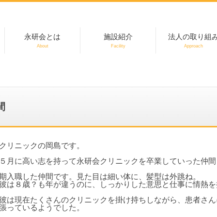
永研会とは
施設紹介
法人の取り組
About
Facility
Approach
ご挨拶
永研会の理念
法人概要
キャリアアッププ
教育研修
主な活動内容
間
クリニックの岡島です。
５月に高い志を持って永研会クリニックを卒業していった仲間
期入職した仲間です。見た目は細い体に、髪型は外跳ね。
彼は８歳？も年が違うのに、しっかりした意思と仕事に情熱を
彼は現在たくさんのクリニックを掛け持ちしながら、患者さん
張っているようでした。